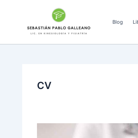
Ir
al
contenido
Blog
Li
CV
Rehabilitación
Neurológica