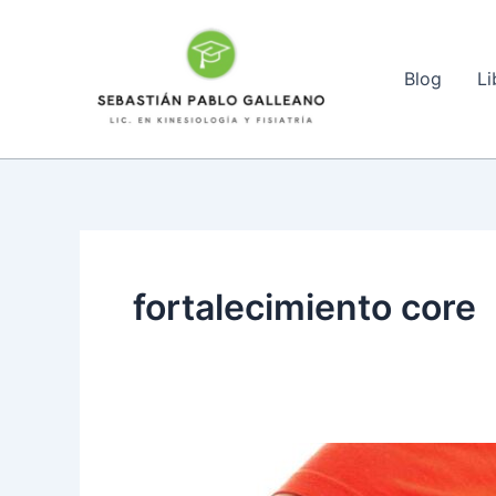
Ir
al
contenido
Blog
Li
fortalecimiento core
Rehabilitación
de