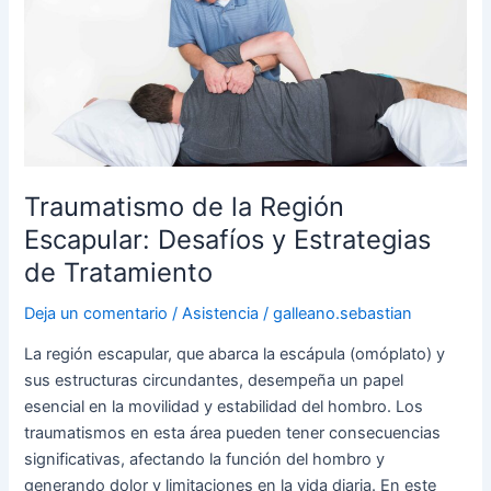
la
Región
Escapular:
Desafíos
y
Estrategias
de
Tratamiento
Traumatismo de la Región
Escapular: Desafíos y Estrategias
de Tratamiento
Deja un comentario
/
Asistencia
/
galleano.sebastian
La región escapular, que abarca la escápula (omóplato) y
sus estructuras circundantes, desempeña un papel
esencial en la movilidad y estabilidad del hombro. Los
traumatismos en esta área pueden tener consecuencias
significativas, afectando la función del hombro y
generando dolor y limitaciones en la vida diaria. En este