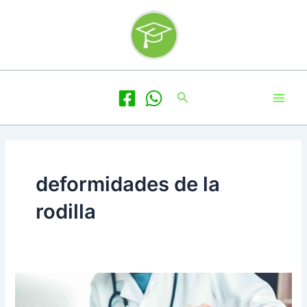
Ir
al
contenido
Main
Buscar
Men
deformidades de la
rodilla
Deformidades
de