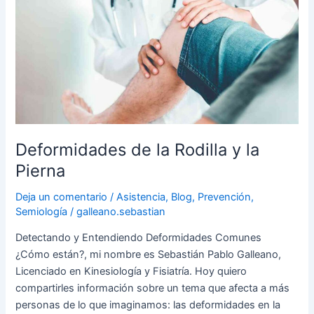
la
Rodilla
y
la
Pierna
Deformidades de la Rodilla y la
Pierna
Deja un comentario
/
Asistencia
,
Blog
,
Prevención
,
Semiología
/
galleano.sebastian
Detectando y Entendiendo Deformidades Comunes
¿Cómo están?, mi nombre es Sebastián Pablo Galleano,
Licenciado en Kinesiología y Fisiatría. Hoy quiero
compartirles información sobre un tema que afecta a más
personas de lo que imaginamos: las deformidades en la