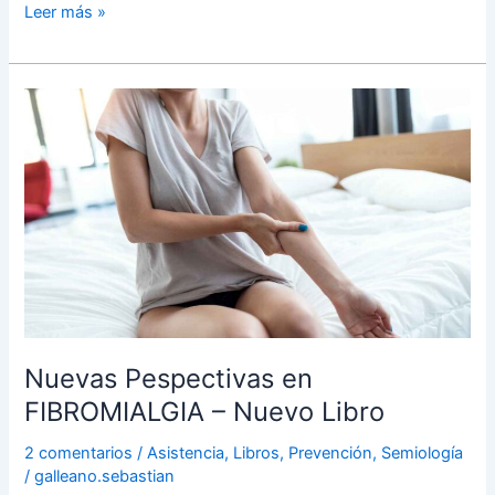
Leer más »
Nuevas
Pespectivas
en
FIBROMIALGIA
–
Nuevo
Libro
Nuevas Pespectivas en
FIBROMIALGIA – Nuevo Libro
2 comentarios
/
Asistencia
,
Libros
,
Prevención
,
Semiología
/
galleano.sebastian