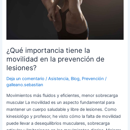
movilidad
en
la
prevención
de
lesiones?
¿Qué importancia tiene la
movilidad en la prevención de
lesiones?
Deja un comentario
/
Asistencia
,
Blog
,
Prevención
/
galleano.sebastian
Movimientos más fluidos y eficientes, menor sobrecarga
muscular La movilidad es un aspecto fundamental para
mantener un cuerpo saludable y libre de lesiones. Como
kinesiológo y profesor, he visto cómo la falta de movilidad
puede llevar a desequilibrios musculares, sobrecarga