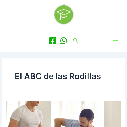
Ir
al
contenido
Main
Buscar
Men
El ABC de las Rodillas
¡Nuevo
Libro
Sobre
Rehabilitación