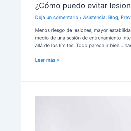
¿Cómo puedo evitar lesion
evitar
lesiones
Deja un comentario
/
Asistencia
,
Blog
,
Prev
durante
mis
Menos riesgo de lesiones, mayor estabilid
entrenamientos?
medio de una sesión de entrenamiento inte
allá de los límites. Todo parece ir bien… ha
Leer más »
Rehabilitación
y
Postura