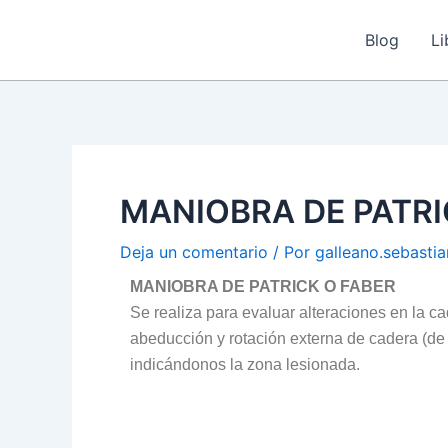
Ir
Navegación
al
de
Blog
Li
contenido
entradas
MANIOBRA DE PATRI
Deja un comentario
/ Por
galleano.sebasti
MANIOBRA DE PATRICK O FABER
Se realiza para evaluar alteraciones en la ca
abeducción y rotación externa de cadera (de a
indicándonos la zona lesionada.