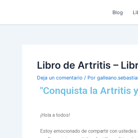
Ir
Navegación
al
de
Blog
Li
contenido
entradas
Libro de Artritis – Li
Deja un comentario
/ Por
galleano.sebasti
"Conquista la Artritis
¡Hola a todos!
Estoy emocionado de compartir con ustedes mi