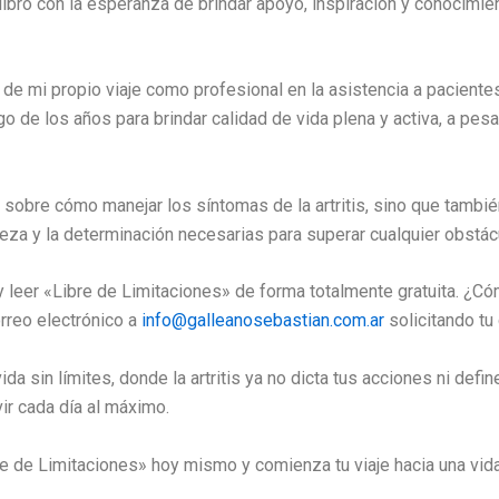
ste libro con la esperanza de brindar apoyo, inspiración y conocim
 de mi propio viaje como profesional en la asistencia a pacientes
go de los años para brindar calidad de vida plena y activa, a pe
ca sobre cómo manejar los síntomas de la artritis, sino que tam
leza y la determinación necesarias para superar cualquier obstác
 leer «Libre de Limitaciones» de forma totalmente gratuita. ¿Cóm
orreo electrónico a
info@galleanosebastian.com.ar
solicitando tu 
 vida sin límites, donde la artritis ya no dicta tus acciones ni de
ir cada día al máximo.
 de Limitaciones» hoy mismo y comienza tu viaje hacia una vida 