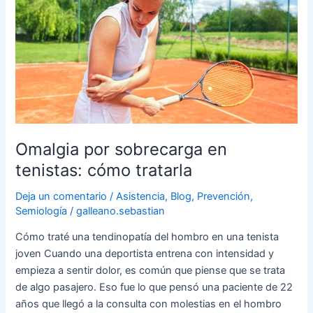
sobrecarga
en
tenistas:
cómo
tratarla
Omalgia por sobrecarga en
tenistas: cómo tratarla
Deja un comentario
/
Asistencia
,
Blog
,
Prevención
,
Semiología
/
galleano.sebastian
Cómo traté una tendinopatía del hombro en una tenista
joven Cuando una deportista entrena con intensidad y
empieza a sentir dolor, es común que piense que se trata
de algo pasajero. Eso fue lo que pensó una paciente de 22
años que llegó a la consulta con molestias en el hombro