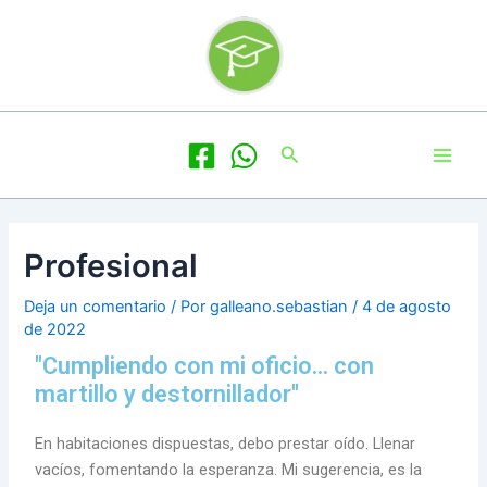
Ir
Navegación
al
de
contenido
entradas
Main
Buscar
Men
Profesional
Deja un comentario
/ Por
galleano.sebastian
/
4 de agosto
de 2022
"Cumpliendo con mi oficio... con
martillo y destornillador"
En habitaciones dispuestas, debo prestar oído. Llenar
vacíos, fomentando la esperanza. Mi sugerencia, es la