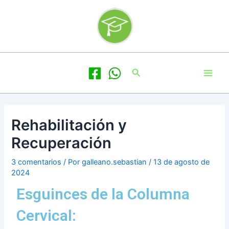
Ir
Navegación
al
de
contenido
entradas
Main
Buscar
Men
Rehabilitación y
Recuperación
3 comentarios
/ Por
galleano.sebastian
/
13 de agosto de
2024
Esguinces de la Columna
Cervical: