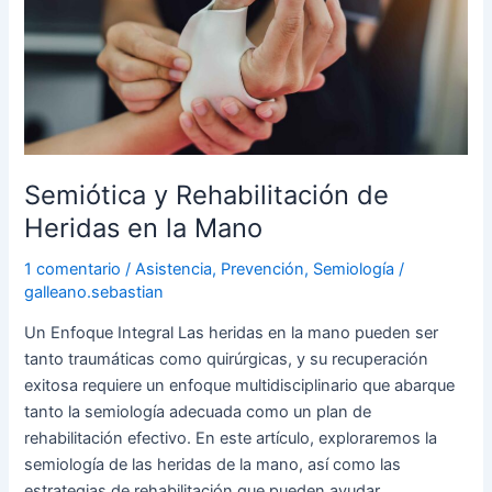
de
Heridas
en
la
Mano
Semiótica y Rehabilitación de
Heridas en la Mano
1 comentario
/
Asistencia
,
Prevención
,
Semiología
/
galleano.sebastian
Un Enfoque Integral Las heridas en la mano pueden ser
tanto traumáticas como quirúrgicas, y su recuperación
exitosa requiere un enfoque multidisciplinario que abarque
tanto la semiología adecuada como un plan de
rehabilitación efectivo. En este artículo, exploraremos la
semiología de las heridas de la mano, así como las
estrategias de rehabilitación que pueden ayudar