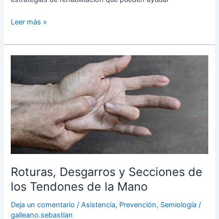
Leer más »
Roturas,
Desgarros
y
Secciones
de
los
Tendones
de
la
Mano
Roturas, Desgarros y Secciones de
los Tendones de la Mano
Deja un comentario
/
Asistencia
,
Prevención
,
Semiología
/
galleano.sebastian